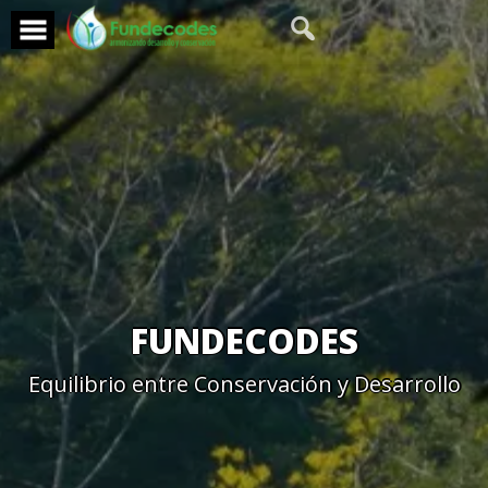
Skip
to
content
FUNDECODES
Equilibrio entre Conservación y Desarrollo