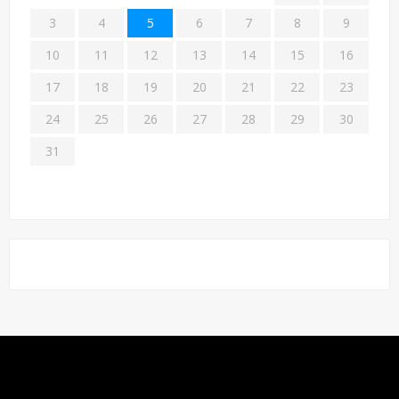
3
4
5
6
7
8
9
10
11
12
13
14
15
16
17
18
19
20
21
22
23
24
25
26
27
28
29
30
31
Powered by WordPress
All rights reserved © FUNDECODES
Startinger Theme by Seos