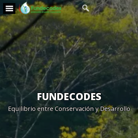
Skip
to
content
FUNDECODES
Equilibrio entre Conservación y Desarrollo