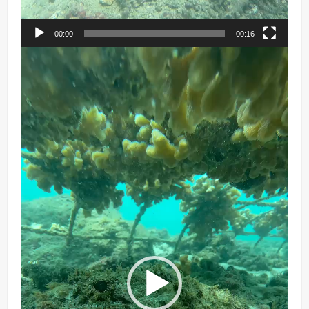
00:00
00:16
Reproductor
de
vídeo