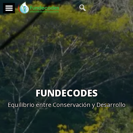
Skip
to
content
FUNDECODES
Equilibrio entre Conservación y Desarrollo