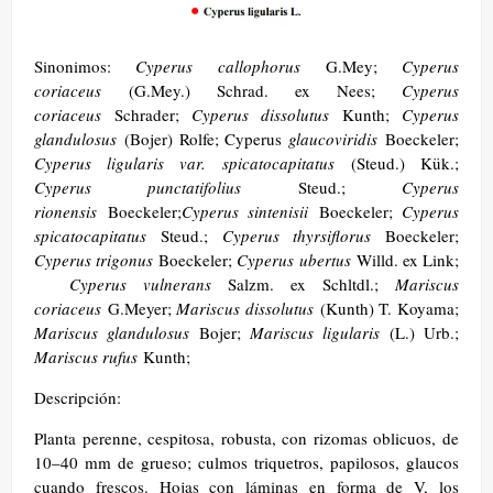
Sinonimos:
Cyperus callophorus
G.Mey;
Cyperus
coriaceus
(G.Mey.) Schrad. ex Nees;
Cyperus
coriaceus
Schrader;
Cyperus dissolutus
Kunth;
Cyperus
glandulosus
(Bojer) Rolfe; Cyperus
glaucoviridis
Boeckeler;
Cyperus ligularis var. spicatocapitatus
(Steud.) Kük.;
Cyperus punctatifolius
Steud.;
Cyperus
rionensis
Boeckeler;
Cyperus sintenisii
Boeckeler;
Cyperus
spicatocapitatus
Steud.;
Cyperus thyrsiflorus
Boeckeler;
Cyperus trigonus
Boeckeler;
Cyperus ubertus
Willd. ex Link;
Cyperus vulnerans
Salzm. ex Schltdl.;
Mariscus
coriaceus
G.Meyer;
Mariscus dissolutus
(Kunth) T. Koyama;
Mariscus glandulosus
Bojer;
Mariscus ligularis
(L.) Urb.;
Mariscus rufus
Kunth​;
Descripción:
Planta perenne, cespitosa, robusta, con rizomas oblicuos, de
10–40 mm de grueso; culmos triquetros, papilosos, glaucos
cuando frescos. Hojas con láminas en forma de V, los