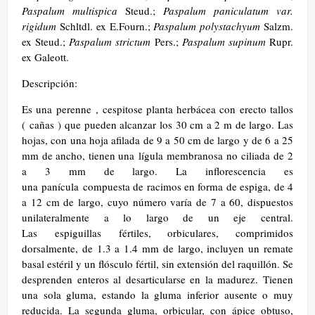
Paspalum multispica
Steud.;
Paspalum paniculatum var.
rigidum
Schltdl. ex E.Fourn.;
Paspalum polystachyum
Salzm.
ex Steud.;
Paspalum strictum
Pers.;
Paspalum supinum
Rupr.
ex Galeott.
Descripción:
Es una perenne , cespitose planta herbácea con erecto tallos
( cañas ) que pueden alcanzar los 30 cm a 2 m de largo. Las
hojas, con una hoja afilada de 9 a 50 cm de largo y de 6 a 25
mm de ancho, tienen una lígula membranosa no ciliada de 2
a 3 mm de largo. La inflorescencia es
una panícula compuesta de racimos en forma de espiga, de 4
a 12 cm de largo, cuyo número varía de 7 a 60, dispuestos
unilateralmente a lo largo de un eje central.
Las espiguillas fértiles, orbiculares, comprimidos
dorsalmente, de 1.3 a 1.4 mm de largo, incluyen un remate
basal estéril y un flósculo fértil, sin extensión del raquillón. Se
desprenden enteros al desarticularse en la madurez. Tienen
una sola gluma, estando la gluma inferior ausente o muy
reducida. La segunda gluma, orbicular, con ápice obtuso,