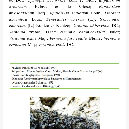
arboreum
Reinw. ex de Vriese;
Eupatorium
myosotifolium
Jacq.;
upatorium sinuatum
Lour.;
Pteronia
tomentosa
Lour.;
Seneciodes cinerea
(L.);
Seneciodes
cinereum
(L.) Kuntze ex Kuntze;
Vernonia abbreviata
DC.;
Vernonia arguta
Baker;
Vernonia betonicaefolia
Baker;
Vernonia exilis
Miq.;
Vernonia fasciculata
Blume;
Vernonia
kroneana
Miq.;
Vernonia vialis
DC. ​