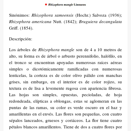
Sinónimos:
Rhizophora samoensis
(Hochr.) Salvoza (1936);
Rhizophora americana
Nutt. (1842);
Bruguiera decangulata
Griff. (1854).
Descripción:
Los árboles de
Rhizophora mangle
son de 4 a 10 metros de
alto, su forma es de árbol o arbusto perennifolio, halófilo, en
el tronco se encuentran apoyadas numerosas raíces aéreas
simples o dicotómicamente ramificadas con numerosas
lenticelas, la corteza es de color olivo pálido con manchas
grises, sin embargo, en el interior es de color rojizo, su
textura es de lisa a levemente rugosa con apariencia fibrosa.
Las hojas son simples, opuestas, pecioladas, de hoja
redondeada, elípticas a oblongas, estas se aglomeran en las
puntas de las ramas, su color es verde oscuro en el haz y
amarillentas en el envés. Las flores son pequeñas, con cuatro
sépalos lanceados, gruesos y coriáceos. La flor tiene cuatro
pétalos blancos amarillentos. Tiene de dos a cuatro flores por