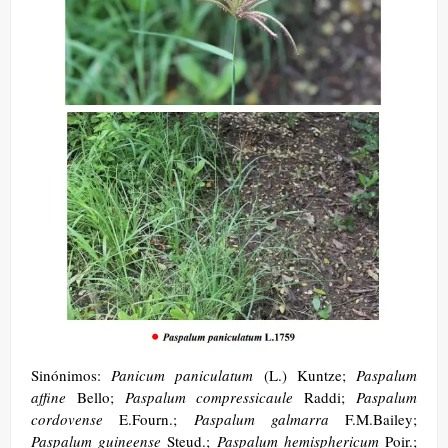
Sinónimos:
Panicum paniculatum
(L.) Kuntze;
Paspalum
affine
Bello;
Paspalum compressicaule
Raddi;
Paspalum
cordovense
E.Fourn.;
Paspalum galmarra
F.M.Bailey;
Paspalum guineense
Steud.;
Paspalum hemisphericum
Poir.;