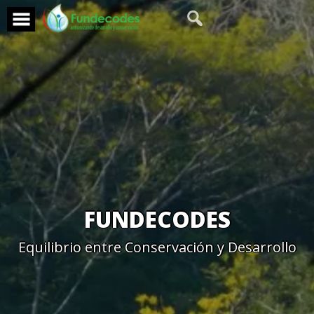
Skip
to
content
FUNDECODES
Equilibrio entre Conservación y Desarrollo