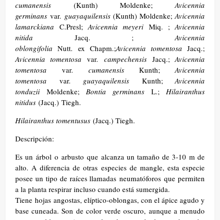
cumanensis
(Kunth) Moldenke;
Avicennia
germinans
var.
guayaquilensis
(Kunth) Moldenke;
Avicennia
lamarckiana
C.Presl;
Avicennia meyeri
Miq. ;
Avicennia
nitida
Jacq. ;
Avicennia
oblongifolia
Nutt. ex Chapm.;
Avicennia tomentosa
Jacq.;
Avicennia tomentosa
var.
campechensis
Jacq.;
Avicennia
tomentosa
var.
cumanensis
Kunth;
Avicennia
tomentosa
var.
guayaquilensis
Kunth;
Avicennia
tonduzii
Moldenke;
Bontia germinans
L.;
Hilairanthus
nitidus
(Jacq.) Tiegh.
Hilairanthus tomentusus
(Jacq.) Tiegh.
Descripción:
Es un árbol o arbusto que alcanza un tamaño de 3-10 m de
alto. A diferencia de otras especies de mangle, esta especie
posee un tipo de raíces llamadas neumatóforos que permiten
a la planta respirar incluso cuando está sumergida.
Tiene hojas angostas, elíptico-oblongas, con el ápice agudo y
base cuneada. Son de color verde oscuro, aunque a menudo