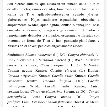
Son hierbas anuales, que alcanzan un tamaño de 0.3–0.6 m
de alto, erectas; ramas estriadas, tomentosas con tricomas en
forma de T o aplicado-pubescentes cuando jóvenes,
glabrescentes. Hojas caulinares espatuladas, obovadas a
ampliamente ovadas, ápice agudo, obtuso o subagudo, base
cuneada a atenuada, márgenes gruesamente dentados a
remotamente dentados o sinuados, escasamente hirsutas con
tricomas en forma de T en el haz, punteado-glandulares e
hirsutas en el envés; pecíolos angostamente alados. ​
Sinónimos:
Blumea chinensis
(L.) DC.;
Conyza chinensis
L.;
Conyza cinerea
L.;
Serratula cinerea
(L.) Roxb.;
Vernonia
cinerea
(L.) Less.;
Blumea esquirolii
H.Lév. & Vaniot,
Cacalia arguta
Kuntze;
Cacalia cinerea
(L.) Kuntze;
Cacalia erigerodes
Kuntze;
Cacalia exilis
Kuntze;
Cacalia
kroneana
Kuntze;
Cacalia linifolia
DC.;
Cacalia
rotundifolia
Willd.;
Cacalia vialis
Kuntze;
Calea
cordata
Lour.;
Cineraria glaberrima
Spreng. ex DC.;
Conyza
heterophylla
Lam.;
Conyza incana
DC.;
Conyza
prolifera
Lam.;
Crassocephalum flatmense
Hochst. & Steud.
ex DC.;
Cyanopis decurrens
Zoll. & Mor.;
Eupatorium