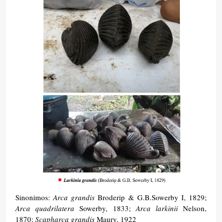
Sinonimos:
Arca grandis
Broderip & G.B.Sowerby I, 1829;
Arca quadrilatera
Sowerby, 1833;
Arca larkinii
Nelson,
1870;
Scapharca grandis
Maury, 1922