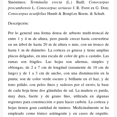
Sinónimos:
Terminalia erecta
(L.) Baill;
Conocarpus
procumbensis
L.
Conocarpus seriaeus
J. R. Forst ex G. Don;
Conocarpus acutifolius
Humb & Bonpl.ex Roem. & Schult.
Descripción:
Por lo general una forma densa de arbusto multi-troncal de
entre 1 y 4 m de altura, pero puede crecer hasta convertirse
en un árbol de hasta 20 m de altura o más, con un tronco de
hasta 1 m de diámetro. La corteza es gruesa y tiene amplias
placas delgadas, en una escala de color de gris a castaño. Las
ramas son frágiles. Las hojas son alternas, simples y
oblongas, de 2 a 7 cm de longitud (raramente de 10 cm de
largo) y de 1 a 3 cm de ancho, con una disminución en la
punta; son de color verde oscuro y brillante en el haz, y de
tono pálido, con pelos finos y sedosos por el envés; la base
de cada hoja tiene dos glándulas de sal. La madera es parda,
muy dura, fuerte y de grano fino, utilizada en algunas
regiones para construcción o para hacer carbón. La corteza y
hojas tienen gran cantidad de taninos. Medicinalmente se ha
empleado como tónico astringente y en casos de orquitis.