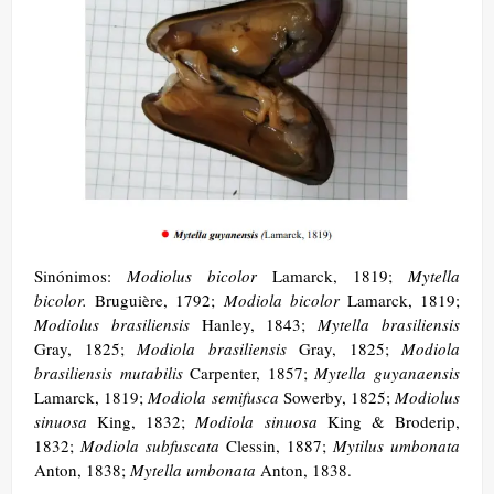
Sinónimos:
Modiolus bicolor
Lamarck, 1819;
Mytella
bicolor.
Bruguière, 1792;
Modiola bicolor
Lamarck, 1819;
Modiolus brasiliensis
Hanley, 1843;
Mytella brasiliensis
Gray, 1825;
Modiola brasiliensis
Gray, 1825;
Modiola
brasiliensis mutabilis
Carpenter, 1857;
Mytella guyanaensis
Lamarck, 1819;
Modiola semifusca
Sowerby, 1825;
Modiolus
sinuosa
King, 1832;
Modiola sinuosa
King & Broderip,
1832;
Modiola subfuscata
Clessin, 1887;
Mytilus umbonata
Anton, 1838;
Mytella umbonata
Anton, 1838.