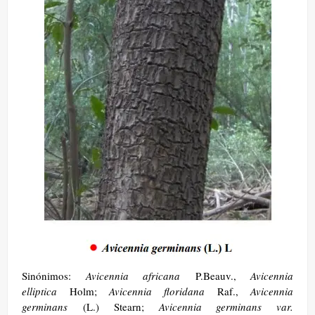
Sinónimos:
Avicennia africana
P.Beauv.,
Avicennia
elliptica
Holm;
Avicennia floridana
Raf.,
Avicennia
germinans
(L.) Stearn;
Avicennia germinans var.