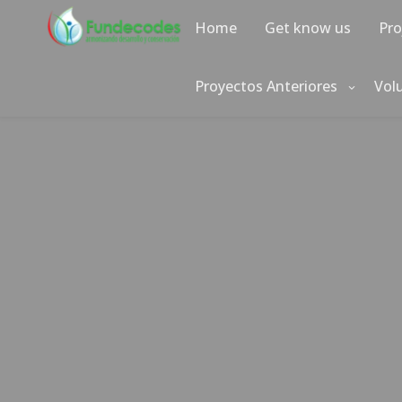
Skip
to
Home
Get know us
Pro
content
Proyectos Anteriores
Vol